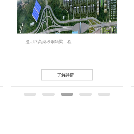
灃明路高架段鋼箱梁工程…
了解詳情