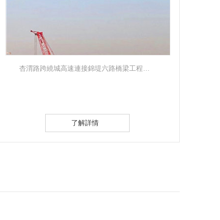
杏渭路跨繞城高速連接錦堤六路橋梁工程…
了解詳情