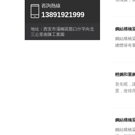
咨詢熱線
13891921999
地址：西安市灞橋區豁口什字向北
鋼結構橋
三公里南陳工業園
鋼結構橋
總體保有
輕鋼和重
首先呢，
置，使得
鋼結構橋
鋼結構橋