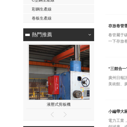
C型鋼生產線
彩鋼生產線
卷板生產線
存放卷管
熱門推薦
卷管屬于
一下存放
“三館合一
廣州日報
美術館、
結構
液壓式剪板機
懸臂式電
小編帶大
電力工業
領域廣，