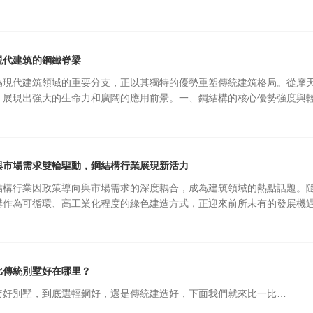
現代建筑的鋼鐵脊梁
為現代建筑領域的重要分支，正以其獨特的優勢重塑傳統建筑格局。從摩
，展現出強大的生命力和廣闊的應用前景。一、鋼結構的核心優勢強度與
與市場需求雙輪驅動，鋼結構行業展現新活力
結構行業因政策導向與市場需求的深度耦合，成為建筑領域的熱點話題。隨
構作為可循環、高工業化程度的綠色建造方式，正迎來前所未有的發展機
比傳統別墅好在哪里？
套好別墅，到底選輕鋼好，還是傳統建造好，下面我們就來比一比…