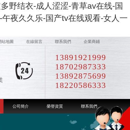
多野结衣-成人涩涩-青草av在线-国
午夜久久乐-国产tv在线观看-女人一
網站地圖
在線留言
聯系我們
企業商鋪
13891921999
18702987333
13892875699
業
18220586333
公司簡介
榮譽資質
聯系我們