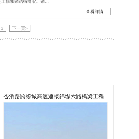
凝土橋和鋼結構橋梁。鋼…
查看詳情
3
下一頁>
杏渭路跨繞城高速連接錦堤六路橋梁工程
隆