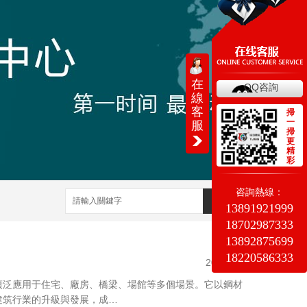
在
QQ咨詢
線
客
掃
一
服
掃
更
精
彩
咨詢熱線：
搜索
13891921999
18702987333
13892875699
18220586333
2026/3/4
廣泛應用于住宅、廠房、橋梁、場館等多個場景。它以鋼材
建筑行業的升級與發展，成…