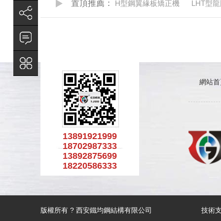
置頂推薦：
H型鋼翼緣板矯正機
LHT型
網站首
13891921999
18702987333
13892875699
18220586333
版權所有 ? 西安鐵均鋼結構有限公司
技術