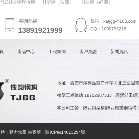
龍門式H型鋼焊接機
H型鋼（灰漆）
H型鋼（紅漆）
咨詢熱線
郵箱：xatjgg@163.com
13891921999
13891921999
QQ：1009796218
頁
產品中心
工程案例
客戶見證
新聞資訊
地址：西安市灞橋區豁口什字向北三公里南陳工
橋梁工程陳總:18702987333 經營部田經理:
本公司主營：陜西鋼結構|陜西輕重鋼結構
支持：
動力無限
備案號：
陜ICP備14013294號