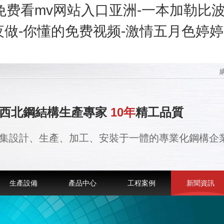
久免费看mv网站入口亚洲-一本加勒比波
做-你懂的免费视频-激情五月色婷婷-
西北鋼結構生產專家
10年
精工品質
集設計、生產、加工、安裝于一體的專業化鋼構企
生產設備
產品中心
工程案例
新聞資訊