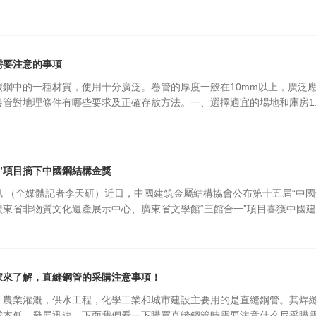
需要注意的事項
碳鋼中的一種材質，使用十分廣泛。卷管的厚度一般在10mm以上，廣泛
卷管對地理條件有哪些要求及正確存放方法。一、選擇適宜的場地和庫房1
”項目摘下中國鋼結構金獎
訊 （全媒體記者李天研）近日，中國建筑金屬結構協會公布第十五屆“中
廣東省非物質文化遺產展示中心、廣東省文學館“三館合一”項目喜獲中國
渣焊機
UBZ12型U型箱形組立一體機
家來了解，直縫鋼管的采購注意事項！
，農業灌溉，供水工程，化學工業和城市建設主要用的是直縫鋼管。其焊
成本低，發展迅速。下面我們看一下購買直縫鋼管時需要注意什么尼采購