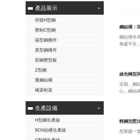
產品展示
焊接H型鋼
鋼結構：
壓制C型鋼
鋼結構作
箱型鋼構件
無處不在
異型鋼構件
彩鋼壓型板
Z型鋼
綠色轉型
重鋼結構
近期，鋼
橋梁桁架
心，鋼結
生產設備
H型鋼生產線
輕鋼別墅
BOX結構生產線
想要建一