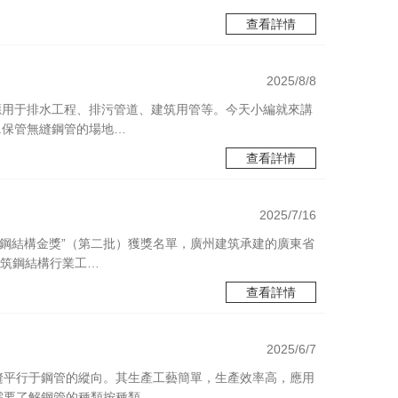
查看詳情
2025/8/8
應用于排水工程、排污管道、建筑用管等。今天小編就來講
.保管無縫鋼管的場地…
查看詳情
2025/7/16
國鋼結構金獎”（第二批）獲獎名單，廣州建筑承建的廣東省
建筑鋼結構行業工…
查看詳情
2025/6/7
縫平行于鋼管的縱向。其生產工藝簡單，生產效率高，應用
需要了解鋼管的種類按種類…