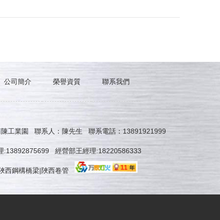
公司簡介
榮譽資質
聯系我們
業園 聯系人：陳先生 聯系電話：13891921999
13892875699 經營部王經理:18220586333
|陜西鋼構橋梁|陜西卷管