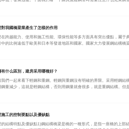
梁對我國橋梁業產生了怎樣的作用
梁在跨越能力、使用和施工性能、環保性能等多方面具有突出優點，屬于
量中的比例遠低于歐美和日本等發達地區和國家。國家大力發展鋼結構橋
鋼有什么區別，建房采用哪種好？
讓我們一起來看下輕鋼和重鋼。輕鋼與重鋼沒有明確的界限。采用輕鋼結
用鋼量減少，這就是輕鋼結構，否則用鋼量就會很多，就是重鋼結構。但
梁施工的控制要點以及優缺點
梁的結構特點及優缺點1)鋼結構橋梁是橋的一種形式，是指一座橋的上部