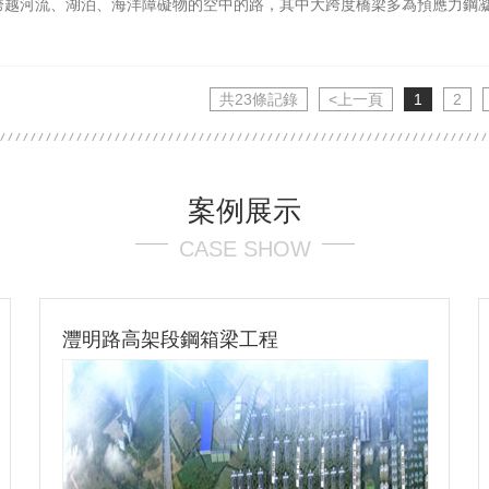
跨越河流、湖泊、海洋障礙物的空中的路，其中大跨度橋梁多為預應力鋼
共23條記錄
<上一頁
1
2
案例展示
CASE SHOW
灃明路高架段鋼箱梁工程