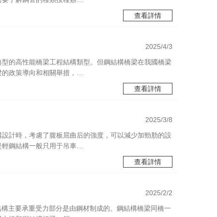
查看詳情
2025/4/3
典型的高性能橋梁工程結構類型。但鋼結構橋梁在我國橋梁
梁的政策導向和相關舉措，…
查看詳情
2025/3/8
構設計時，考慮了腹板屈曲后的強度，可以減少加勁肋的設
是輕鋼結構一般只用于吊車…
查看詳情
2025/2/2
結構主要承重受力部分是由鋼材制成的。鋼結構橋梁同橋一