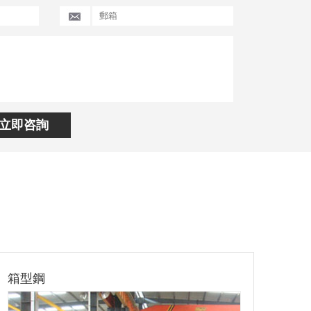
立即咨詢
LHT型雙懸臂式焊接機
CN