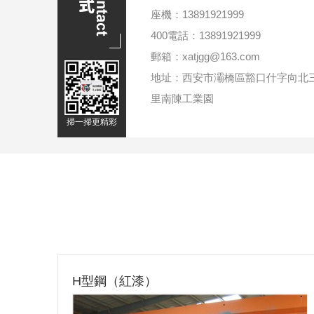
座機：13891921999
400電話：13891921999
郵箱：xatjgg@163.com
地址：西安市灞橋區豁口什字向北
里南陳工業園
掃一掃更精彩
異型鋼