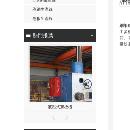
C型鋼生產線
詳
彩鋼生產線
卷板生產線
網架
由多
熱門推薦
館、
量較
板機
懸臂式電渣焊機
UBZ12型U型