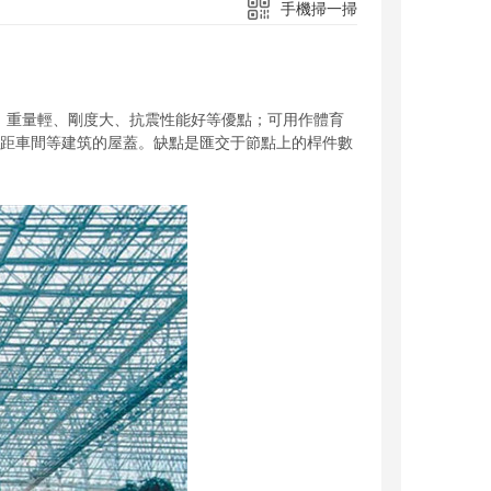
手機掃一掃
、重量輕、剛度大、抗震性能好等優點；可用作體育
距車間等建筑的屋蓋。缺點是匯交于節點上的桿件數