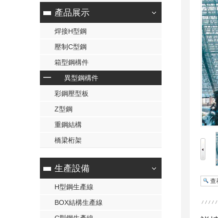
產品展示
焊接H型鋼
壓制C型鋼
箱型鋼構件
異型鋼構件
彩鋼壓型板
Z型鋼
重鋼結構
橋梁桁架
生產設備
查
H型鋼生產線
BOX結構生產線