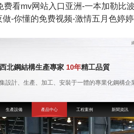
久免费看mv网站入口亚洲-一本加勒比波
做-你懂的免费视频-激情五月色婷婷-
西北鋼結構生產專家
10年
精工品質
集設計、生產、加工、安裝于一體的專業化鋼構企
生產設備
產品中心
工程案例
新聞資訊