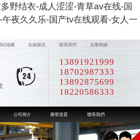
多野结衣-成人涩涩-青草av在线-国
午夜久久乐-国产tv在线观看-女人一
網站地圖
在線留言
聯系我們
企業商鋪
13891921999
18702987333
13892875699
業
18220586333
公司簡介
榮譽資質
聯系我們