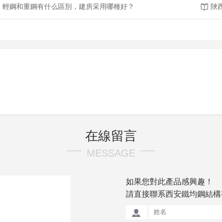
輕鋼和重鋼有什么區別，建房采用哪種好？
陜
在線留言
MESSAGE
如果您對此產品感興趣！
請直接聯系西安鐵均鋼結構