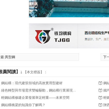
篇:
異型鋼
下一
推薦閱讀】↓
【本文標簽】：
鋼結構：現代建筑領域的高效實用型建材
鋼
綠色轉型與市場需求雙輪驅動，鋼結構行業展現新活力
鐵
輕鋼結構修建企業發展舉足輕重——未來空間
鋼結構橋梁的知識你了解嗎？