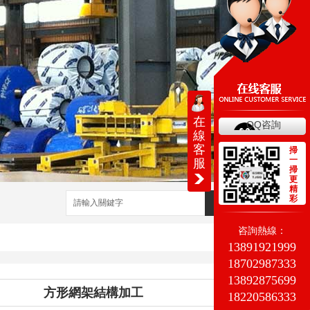
在
QQ咨詢
線
客
掃
一
服
掃
更
精
彩
搜索
咨詢熱線：
13891921999
18702987333
13892875699
方形網架結構加工
18220586333