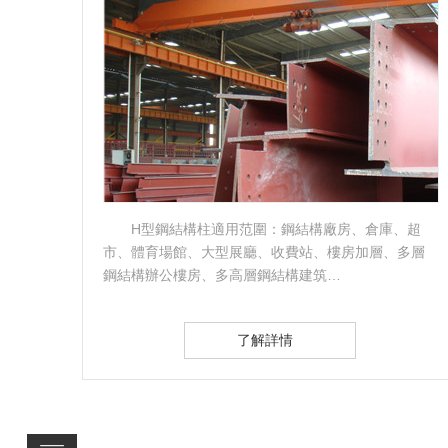
、超
異型鋼介紹：異型鋼是利用鋼材的屈服強度和拉
多層
力對鋼材進行彎曲、壓形、切割、拼接而成的鋼制造
型，常見的如拱形、扇形、多邊形、…
了解詳情