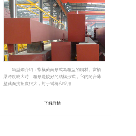
LHT型雙懸臂式焊接機主要結構及工作原理：本
機主要由主機、焊接電源及送絲機頭、焊劑給料及回
火焰
收系統、控制系統等成。（1）主…
穩定
了解詳情