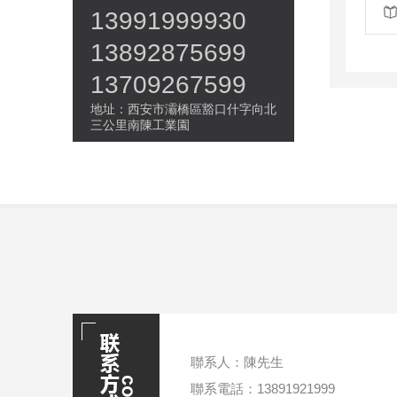
13991999930
13892875699
13709267599
地址：西安市灞橋區豁口什字向北
三公里南陳工業園
聯系人：陳先生
聯系電話：13891921999